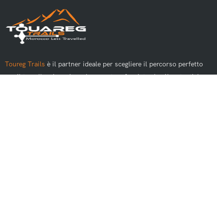
Toureg Trails
è il partner ideale per scegliere il percorso perfetto
per il tuo alloggio e vivere le avventure fuoristrada più autentiche
del Marocco.
I Migliori Tour
Escursioni giornaliere da Marrakech
Escursioni giornaliere da Casablanca
Escursioni giornaliere da Fez
Escursioni giornaliere da Rabat