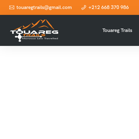
touaregtrails@gmail.com
+212 668 370 986
Touareg Trails