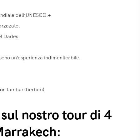
mondiale dell’UNESCO.+
uarzazate.
el Dades.
sono un’esperienza indimenticabile.
con tamburi berberi)
 sul nostro tour di 4
 Marrakech: